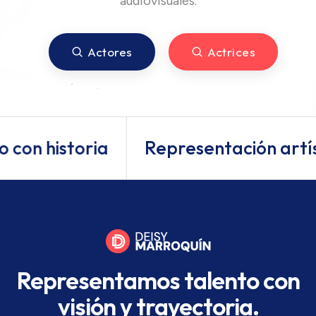
audiovisuales.
Actores
Actrices
 con historia
Representación artíst
Representamos talento con
visión y trayectoria.