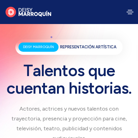
REPRESENTACIÓN ARTÍSTICA
DEISY MARROQUÍN
T
a
l
e
n
t
o
s
q
u
e
c
u
e
n
t
a
n
h
i
s
t
o
r
i
a
s
.
Actores, actrices y nuevos talentos con
trayectoria, presencia y proyección para cine,
televisión, teatro, publicidad y contenidos